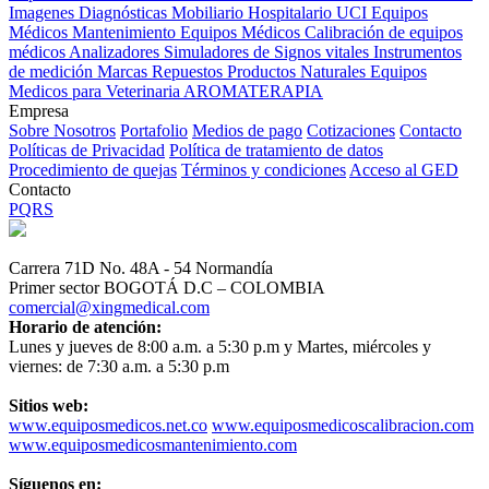
Imagenes Diagnósticas
Mobiliario Hospitalario
UCI
Equipos
Médicos
Mantenimiento Equipos Médicos
Calibración de equipos
médicos
Analizadores
Simuladores de Signos vitales
Instrumentos
de medición
Marcas
Repuestos
Productos Naturales
Equipos
Medicos para Veterinaria
AROMATERAPIA
Empresa
Sobre Nosotros
Portafolio
Medios de pago
Cotizaciones
Contacto
Políticas de Privacidad
Política de tratamiento de datos
Procedimiento de quejas
Términos y condiciones
Acceso al GED
Contacto
PQRS
Carrera 71D No. 48A - 54 Normandía
Primer sector BOGOTÁ D.C – COLOMBIA
comercial@xingmedical.com
Horario de atención:
Lunes y jueves de 8:00 a.m. a 5:30 p.m y Martes, miércoles y
viernes: de 7:30 a.m. a 5:30 p.m
Sitios web:
www.equiposmedicos.net.co
www.equiposmedicoscalibracion.com
www.equiposmedicosmantenimiento.com
Síguenos en: