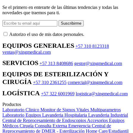
Se el primero en enterarte de las últimas tendencias y todas las
novedades que traemos para ti.
Suscribirme
Autorizo ​​el uso de mis datos personales.
EQUIPOS GENERALES
+57 310 8123318
ventas@xingmedical.com
SERVICIOS
+57 313 8408686
gestor@xingmedical.com
EQUIPOS DE ESTERILIZACIÓN Y
CIRUGÍA
+57 310 2361255
comercial@xingmedical.com
LOGÍSTICA
+57 322 6001969
logistica@xingmedical.com
Productos
Laboratorio Clinico
Monitor de Signos Vitales Multiparametros
Laboratorio Equipos
Lavanderia Hospitalaria
Lavanderia Industrial
Central de Reprocesamiento de Endoscopios
Accesorios Equipos
Médicos
Cirugía
Consulta Externa
Emergencia
Central de
Reprocesamiento de DMER - Esterilización
Home Care/Estudiantil