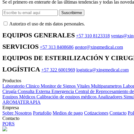
Se el primero en enterarte de las últimas tendencias y todas las noveda
Suscribirme
Autorizo ​​el uso de mis datos personales.
EQUIPOS GENERALES
+57 310 8123318
ventas@xin
SERVICIOS
+57 313 8408686
gestor@xingmedical.com
EQUIPOS DE ESTERILIZACIÓN Y CIRUG
LOGÍSTICA
+57 322 6001969
logistica@xingmedical.com
Productos
Laboratorio Clinico
Monitor de Signos Vitales Multiparametros
Labor
Cirugía
Consulta Externa
Emergencia
Central de Reprocesamiento d
Equipos Médicos
Calibración de equipos médicos
Analizadores
Simul
AROMATERAPIA
Empresa
Sobre Nosotros
Portafolio
Medios de pago
Cotizaciones
Contacto
Pol
Contacto
PQRS