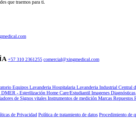
des que traemos para ti.
gmedical.com
ÍA
+57 310 2361255
comercial@xingmedical.com
atorio Equipos
Lavanderia Hospitalaria
Lavanderia Industrial
Central 
e DMER - Esterilización
Home Care/Estudiantil
Imagenes Diagnóstica
adores de Signos vitales
Instrumentos de medición
Marcas
Repuestos
íticas de Privacidad
Política de tratamiento de datos
Procedimiento de q