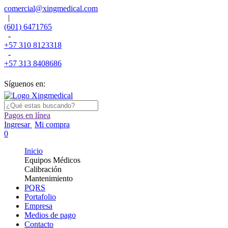
comercial@xingmedical.com
|
(601) 6471765
-
+57 310 8123318
-
+57 313 8408686
Síguenos en:
Pagos en línea
Ingresar
Mi compra
0
Inicio
Equipos Médicos
Calibración
Mantenimiento
PQRS
Portafolio
Empresa
Medios de pago
Contacto