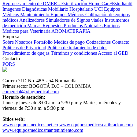
Reprocesamiento de DMER - Esterilización
Home Care/Estudiantil
Imagenes Diagnósticas
Mobiliario Hospitalario
UCI
Equipos
Médicos
Mantenimiento Equipos Médicos
Calibración de equipos
médicos
Analizadores
Simuladores de Signos vitales
Instrumentos
de medición
Marcas
Repuestos
Productos Naturales
Equipos
Medicos para Veterinaria
AROMATERAPIA
Empresa
Sobre Nosotros
Portafolio
Medios de pago
Cotizaciones
Contacto
Políticas de Privacidad
Política de tratamiento de datos
Procedimiento de quejas
Términos y condiciones
Acceso al GED
Contacto
PQRS
Carrera 71D No. 48A - 54 Normandía
Primer sector BOGOTÁ D.C – COLOMBIA
comercial@xingmedical.com
Horario de atención:
Lunes y jueves de 8:00 a.m. a 5:30 p.m y Martes, miércoles y
viernes: de 7:30 a.m. a 5:30 p.m
Sitios web:
www.equiposmedicos.net.co
www.equiposmedicoscalibracion.com
www.equiposmedicosmantenimiento.com