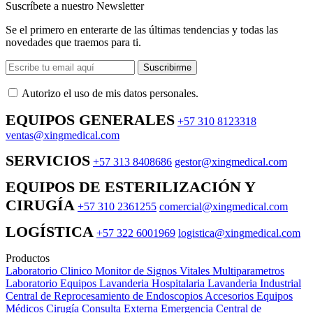
Suscríbete a nuestro Newsletter
Se el primero en enterarte de las últimas tendencias y todas las
novedades que traemos para ti.
Suscribirme
Autorizo ​​el uso de mis datos personales.
EQUIPOS GENERALES
+57 310 8123318
ventas@xingmedical.com
SERVICIOS
+57 313 8408686
gestor@xingmedical.com
EQUIPOS DE ESTERILIZACIÓN Y
CIRUGÍA
+57 310 2361255
comercial@xingmedical.com
LOGÍSTICA
+57 322 6001969
logistica@xingmedical.com
Productos
Laboratorio Clinico
Monitor de Signos Vitales Multiparametros
Laboratorio Equipos
Lavanderia Hospitalaria
Lavanderia Industrial
Central de Reprocesamiento de Endoscopios
Accesorios Equipos
Médicos
Cirugía
Consulta Externa
Emergencia
Central de