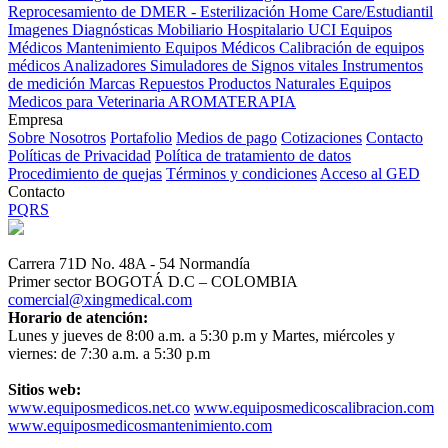
Reprocesamiento de DMER - Esterilización
Home Care/Estudiantil
Imagenes Diagnósticas
Mobiliario Hospitalario
UCI
Equipos
Médicos
Mantenimiento Equipos Médicos
Calibración de equipos
médicos
Analizadores
Simuladores de Signos vitales
Instrumentos
de medición
Marcas
Repuestos
Productos Naturales
Equipos
Medicos para Veterinaria
AROMATERAPIA
Empresa
Sobre Nosotros
Portafolio
Medios de pago
Cotizaciones
Contacto
Políticas de Privacidad
Política de tratamiento de datos
Procedimiento de quejas
Términos y condiciones
Acceso al GED
Contacto
PQRS
Carrera 71D No. 48A - 54 Normandía
Primer sector BOGOTÁ D.C – COLOMBIA
comercial@xingmedical.com
Horario de atención:
Lunes y jueves de 8:00 a.m. a 5:30 p.m y Martes, miércoles y
viernes: de 7:30 a.m. a 5:30 p.m
Sitios web:
www.equiposmedicos.net.co
www.equiposmedicoscalibracion.com
www.equiposmedicosmantenimiento.com