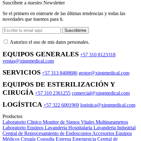
Suscríbete a nuestro Newsletter
Se el primero en enterarte de las últimas tendencias y todas las
novedades que traemos para ti.
Suscribirme
Autorizo ​​el uso de mis datos personales.
EQUIPOS GENERALES
+57 310 8123318
ventas@xingmedical.com
SERVICIOS
+57 313 8408686
gestor@xingmedical.com
EQUIPOS DE ESTERILIZACIÓN Y
CIRUGÍA
+57 310 2361255
comercial@xingmedical.com
LOGÍSTICA
+57 322 6001969
logistica@xingmedical.com
Productos
Laboratorio Clinico
Monitor de Signos Vitales Multiparametros
Laboratorio Equipos
Lavanderia Hospitalaria
Lavanderia Industrial
Central de Reprocesamiento de Endoscopios
Accesorios Equipos
Médicos
Cirugía
Consulta Externa
Emergencia
Central de