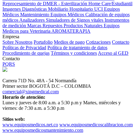
Reprocesamiento de DMER - Esterilización
Home Care/Estudiantil
Imagenes Diagnósticas
Mobiliario Hospitalario
UCI
Equipos
Médicos
Mantenimiento Equipos Médicos
Calibración de equipos
médicos
Analizadores
Simuladores de Signos vitales
Instrumentos
de medición
Marcas
Repuestos
Productos Naturales
Equipos
Medicos para Veterinaria
AROMATERAPIA
Empresa
Sobre Nosotros
Portafolio
Medios de pago
Cotizaciones
Contacto
Políticas de Privacidad
Política de tratamiento de datos
Procedimiento de quejas
Términos y condiciones
Acceso al GED
Contacto
PQRS
Carrera 71D No. 48A - 54 Normandía
Primer sector BOGOTÁ D.C – COLOMBIA
comercial@xingmedical.com
Horario de atención:
Lunes y jueves de 8:00 a.m. a 5:30 p.m y Martes, miércoles y
viernes: de 7:30 a.m. a 5:30 p.m
Sitios web:
www.equiposmedicos.net.co
www.equiposmedicoscalibracion.com
www.equiposmedicosmantenimiento.com