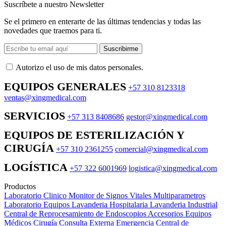
Suscríbete a nuestro Newsletter
Se el primero en enterarte de las últimas tendencias y todas las
novedades que traemos para ti.
Suscribirme
Autorizo ​​el uso de mis datos personales.
EQUIPOS GENERALES
+57 310 8123318
ventas@xingmedical.com
SERVICIOS
+57 313 8408686
gestor@xingmedical.com
EQUIPOS DE ESTERILIZACIÓN Y
CIRUGÍA
+57 310 2361255
comercial@xingmedical.com
LOGÍSTICA
+57 322 6001969
logistica@xingmedical.com
Productos
Laboratorio Clinico
Monitor de Signos Vitales Multiparametros
Laboratorio Equipos
Lavanderia Hospitalaria
Lavanderia Industrial
Central de Reprocesamiento de Endoscopios
Accesorios Equipos
Médicos
Cirugía
Consulta Externa
Emergencia
Central de