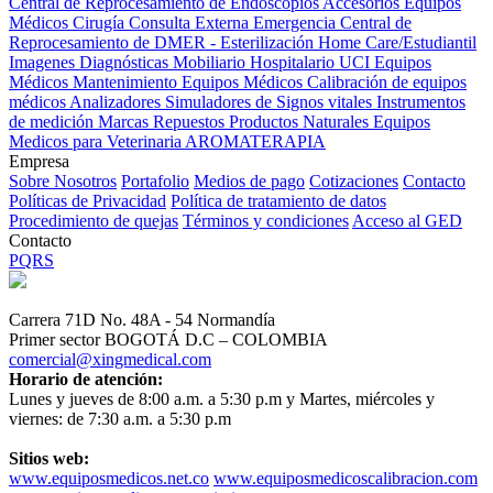
Central de Reprocesamiento de Endoscopios
Accesorios Equipos
Médicos
Cirugía
Consulta Externa
Emergencia
Central de
Reprocesamiento de DMER - Esterilización
Home Care/Estudiantil
Imagenes Diagnósticas
Mobiliario Hospitalario
UCI
Equipos
Médicos
Mantenimiento Equipos Médicos
Calibración de equipos
médicos
Analizadores
Simuladores de Signos vitales
Instrumentos
de medición
Marcas
Repuestos
Productos Naturales
Equipos
Medicos para Veterinaria
AROMATERAPIA
Empresa
Sobre Nosotros
Portafolio
Medios de pago
Cotizaciones
Contacto
Políticas de Privacidad
Política de tratamiento de datos
Procedimiento de quejas
Términos y condiciones
Acceso al GED
Contacto
PQRS
Carrera 71D No. 48A - 54 Normandía
Primer sector BOGOTÁ D.C – COLOMBIA
comercial@xingmedical.com
Horario de atención:
Lunes y jueves de 8:00 a.m. a 5:30 p.m y Martes, miércoles y
viernes: de 7:30 a.m. a 5:30 p.m
Sitios web:
www.equiposmedicos.net.co
www.equiposmedicoscalibracion.com