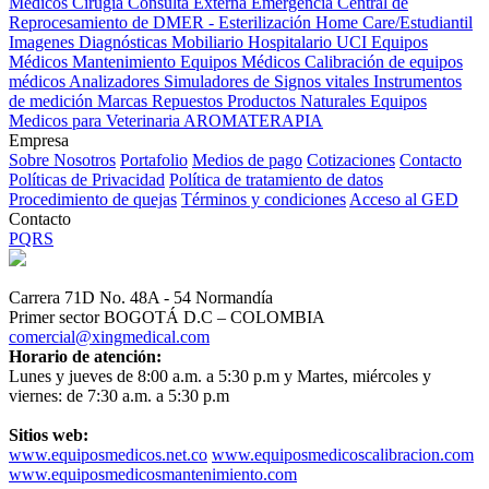
Médicos
Cirugía
Consulta Externa
Emergencia
Central de
Reprocesamiento de DMER - Esterilización
Home Care/Estudiantil
Imagenes Diagnósticas
Mobiliario Hospitalario
UCI
Equipos
Médicos
Mantenimiento Equipos Médicos
Calibración de equipos
médicos
Analizadores
Simuladores de Signos vitales
Instrumentos
de medición
Marcas
Repuestos
Productos Naturales
Equipos
Medicos para Veterinaria
AROMATERAPIA
Empresa
Sobre Nosotros
Portafolio
Medios de pago
Cotizaciones
Contacto
Políticas de Privacidad
Política de tratamiento de datos
Procedimiento de quejas
Términos y condiciones
Acceso al GED
Contacto
PQRS
Carrera 71D No. 48A - 54 Normandía
Primer sector BOGOTÁ D.C – COLOMBIA
comercial@xingmedical.com
Horario de atención:
Lunes y jueves de 8:00 a.m. a 5:30 p.m y Martes, miércoles y
viernes: de 7:30 a.m. a 5:30 p.m
Sitios web:
www.equiposmedicos.net.co
www.equiposmedicoscalibracion.com
www.equiposmedicosmantenimiento.com