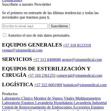
Suscríbete a nuestro Newsletter
Se el primero en enterarte de las últimas tendencias y todas las
novedades que traemos para ti.
Suscribirme
Autorizo ​​el uso de mis datos personales.
EQUIPOS GENERALES
+57 310 8123318
ventas@xingmedical.com
SERVICIOS
+57 313 8408686
gestor@xingmedical.com
EQUIPOS DE ESTERILIZACIÓN Y
CIRUGÍA
+57 310 2361255
comercial@xingmedical.com
LOGÍSTICA
+57 322 6001969
logistica@xingmedical.com
Productos
Laboratorio Clinico
Monitor de Signos Vitales Multiparametros
Laboratorio Equipos
Lavanderia Hospitalaria
Lavanderia Industrial
Central de Reprocesamiento de Endoscopios
Accesorios Equipos