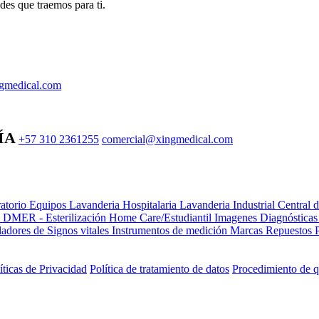
des que traemos para ti.
gmedical.com
ÍA
+57 310 2361255
comercial@xingmedical.com
atorio Equipos
Lavanderia Hospitalaria
Lavanderia Industrial
Central 
e DMER - Esterilización
Home Care/Estudiantil
Imagenes Diagnóstica
adores de Signos vitales
Instrumentos de medición
Marcas
Repuestos
íticas de Privacidad
Política de tratamiento de datos
Procedimiento de q