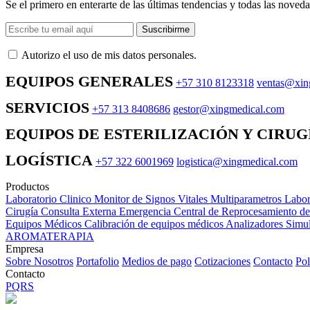
Se el primero en enterarte de las últimas tendencias y todas las noveda
Suscribirme
Autorizo ​​el uso de mis datos personales.
EQUIPOS GENERALES
+57 310 8123318
ventas@xin
SERVICIOS
+57 313 8408686
gestor@xingmedical.com
EQUIPOS DE ESTERILIZACIÓN Y CIRUG
LOGÍSTICA
+57 322 6001969
logistica@xingmedical.com
Productos
Laboratorio Clinico
Monitor de Signos Vitales Multiparametros
Labor
Cirugía
Consulta Externa
Emergencia
Central de Reprocesamiento d
Equipos Médicos
Calibración de equipos médicos
Analizadores
Simul
AROMATERAPIA
Empresa
Sobre Nosotros
Portafolio
Medios de pago
Cotizaciones
Contacto
Pol
Contacto
PQRS