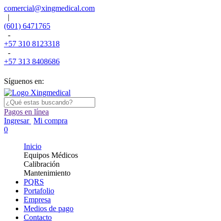
comercial@xingmedical.com
|
(601) 6471765
-
+57 310 8123318
-
+57 313 8408686
Síguenos en:
Pagos en línea
Ingresar
Mi compra
0
Inicio
Equipos Médicos
Calibración
Mantenimiento
PQRS
Portafolio
Empresa
Medios de pago
Contacto