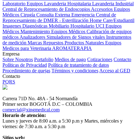
Laboratorio Equipos
Lavanderia Hospitalaria
Lavanderia Industrial
Central de Reprocesamiento de Endoscopios
Accesorios Equipos
Médicos
Cirugía
Consulta Externa
Emergencia
Central de
Reprocesamiento de DMER - Esterilización
Home Care/Estudiantil
Imagenes Diagnósticas
Mobiliario Hospitalario
UCI
Equipos
Médicos
Mantenimiento Equipos Médicos
Calibración de equipos
médicos
Analizadores
Simuladores de Signos vitales
Instrumentos
de medición
Marcas
Repuestos
Productos Naturales
Equipos
Medicos para Veterinaria
AROMATERAPIA
Empresa
Sobre Nosotros
Portafolio
Medios de pago
Cotizaciones
Contacto
Políticas de Privacidad
Política de tratamiento de datos
Procedimiento de quejas
Términos y condiciones
Acceso al GED
Contacto
PQRS
Carrera 71D No. 48A - 54 Normandía
Primer sector BOGOTÁ D.C – COLOMBIA
comercial@xingmedical.com
Horario de atención:
Lunes y jueves de 8:00 a.m. a 5:30 p.m y Martes, miércoles y
viernes: de 7:30 a.m. a 5:30 p.m
Sitios web: