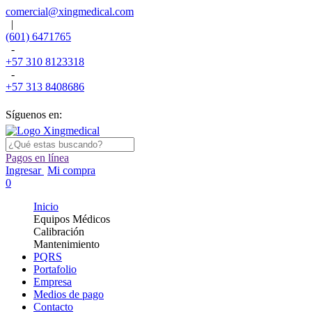
comercial@xingmedical.com
|
(601) 6471765
-
+57 310 8123318
-
+57 313 8408686
Síguenos en:
Pagos en línea
Ingresar
Mi compra
0
Inicio
Equipos Médicos
Calibración
Mantenimiento
PQRS
Portafolio
Empresa
Medios de pago
Contacto