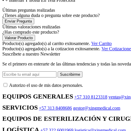
• + Baterías Y Bolsa En Tela Protectora
Últimas preguntas realizadas
¿Tienes alguna duda o pregunta sobre este producto?
Enviar Pregunta
Últimas valoraciones realizadas
¿Has comprado este producto?
Valorar Producto
Producto(s) agregado(s) al carrito exitosamente.
Ver Carrito
Producto(s) agregado(s) a la cotizacion exitosamente.
Ver Cotizacione
Suscríbete a nuestro Newsletter
Se el primero en enterarte de las últimas tendencias y todas las noveda
Suscribirme
Autorizo ​​el uso de mis datos personales.
EQUIPOS GENERALES
+57 310 8123318
ventas@xin
SERVICIOS
+57 313 8408686
gestor@xingmedical.com
EQUIPOS DE ESTERILIZACIÓN Y CIRUG
LOGÍSTICA
+57 322 6001969
logistica@xingmedical.com