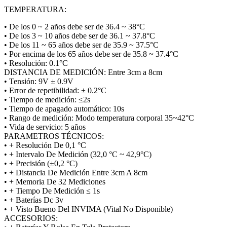
TEMPERATURA:
• De los 0 ~ 2 años debe ser de 36.4 ~ 38°C
• De los 3 ~ 10 años debe ser de 36.1 ~ 37.8°C
• De los 11 ~ 65 años debe ser de 35.9 ~ 37.5°C
• Por encima de los 65 años debe ser de 35.8 ~ 37.4°C
• Resolución: 0.1°C
DISTANCIA DE MEDICIÓN: Entre 3cm a 8cm
• Tensión: 9V ± 0.9V
• Error de repetibilidad: ± 0.2°C
• Tiempo de medición: ≤2s
• Tiempo de apagado automático: 10s
• Rango de medición: Modo temperatura corporal 35~42°C
• Vida de servicio: 5 años
PARAMETROS TÉCNICOS:
• + Resolución De 0,1 °C
• + Intervalo De Medición (32,0 °C ~ 42,9°C)
• + Precisión (±0,2 °C)
• + Distancia De Medición Entre 3cm A 8cm
• + Memoria De 32 Mediciones
• + Tiempo De Medición ≤ 1s
• + Baterías Dc 3v
• + Visto Bueno Del INVIMA (Vital No Disponible)
ACCESORIOS: