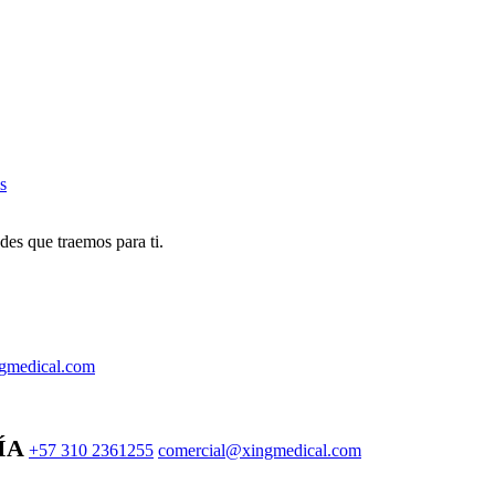
s
des que traemos para ti.
gmedical.com
ÍA
+57 310 2361255
comercial@xingmedical.com