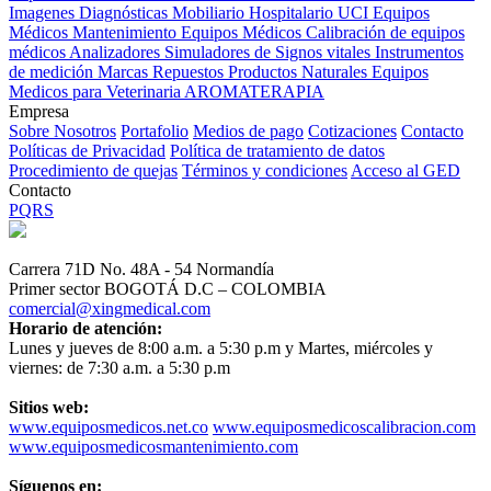
Imagenes Diagnósticas
Mobiliario Hospitalario
UCI
Equipos
Médicos
Mantenimiento Equipos Médicos
Calibración de equipos
médicos
Analizadores
Simuladores de Signos vitales
Instrumentos
de medición
Marcas
Repuestos
Productos Naturales
Equipos
Medicos para Veterinaria
AROMATERAPIA
Empresa
Sobre Nosotros
Portafolio
Medios de pago
Cotizaciones
Contacto
Políticas de Privacidad
Política de tratamiento de datos
Procedimiento de quejas
Términos y condiciones
Acceso al GED
Contacto
PQRS
Carrera 71D No. 48A - 54 Normandía
Primer sector BOGOTÁ D.C – COLOMBIA
comercial@xingmedical.com
Horario de atención:
Lunes y jueves de 8:00 a.m. a 5:30 p.m y Martes, miércoles y
viernes: de 7:30 a.m. a 5:30 p.m
Sitios web:
www.equiposmedicos.net.co
www.equiposmedicoscalibracion.com
www.equiposmedicosmantenimiento.com
Síguenos en: