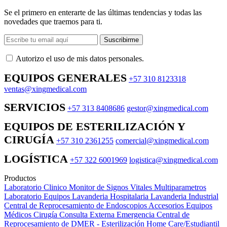
Se el primero en enterarte de las últimas tendencias y todas las
novedades que traemos para ti.
Suscribirme
Autorizo ​​el uso de mis datos personales.
EQUIPOS GENERALES
+57 310 8123318
ventas@xingmedical.com
SERVICIOS
+57 313 8408686
gestor@xingmedical.com
EQUIPOS DE ESTERILIZACIÓN Y
CIRUGÍA
+57 310 2361255
comercial@xingmedical.com
LOGÍSTICA
+57 322 6001969
logistica@xingmedical.com
Productos
Laboratorio Clinico
Monitor de Signos Vitales Multiparametros
Laboratorio Equipos
Lavanderia Hospitalaria
Lavanderia Industrial
Central de Reprocesamiento de Endoscopios
Accesorios Equipos
Médicos
Cirugía
Consulta Externa
Emergencia
Central de
Reprocesamiento de DMER - Esterilización
Home Care/Estudiantil