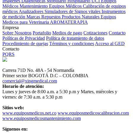
Imagenes Diagnósticas
Mobiliario Hospitalario
UCI
Equipos
Médicos
Mantenimiento Equipos Médicos
Calibración de equipos
médicos
Analizadores
Simuladores de Signos vitales
Instrumentos
de medición
Marcas
Repuestos
Productos Naturales
Equipos
Medicos para Veterinaria
AROMATERAPIA
Empresa
Sobre Nosotros
Portafolio
Medios de pago
Cotizaciones
Contacto
Políticas de Privacidad
Política de tratamiento de datos
Procedimiento de quejas
Términos y condiciones
Acceso al GED
Contacto
PQRS
Carrera 71D No. 48A - 54 Normandía
Primer sector BOGOTÁ D.C – COLOMBIA
comercial@xingmedical.com
Horario de atención:
Lunes y jueves de 8:00 a.m. a 5:30 p.m y Martes, miércoles y
viernes: de 7:30 a.m. a 5:30 p.m
Sitios web:
www.equiposmedicos.net.co
www.equiposmedicoscalibracion.com
www.equiposmedicosmantenimiento.com
Síguenos en: