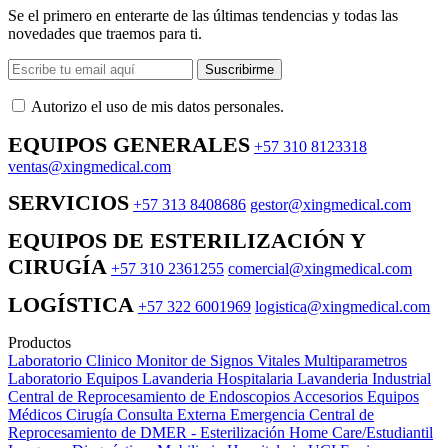
Se el primero en enterarte de las últimas tendencias y todas las
novedades que traemos para ti.
Suscribirme
Autorizo ​​el uso de mis datos personales.
EQUIPOS GENERALES
+57 310 8123318
ventas@xingmedical.com
SERVICIOS
+57 313 8408686
gestor@xingmedical.com
EQUIPOS DE ESTERILIZACIÓN Y
CIRUGÍA
+57 310 2361255
comercial@xingmedical.com
LOGÍSTICA
+57 322 6001969
logistica@xingmedical.com
Productos
Laboratorio Clinico
Monitor de Signos Vitales Multiparametros
Laboratorio Equipos
Lavanderia Hospitalaria
Lavanderia Industrial
Central de Reprocesamiento de Endoscopios
Accesorios Equipos
Médicos
Cirugía
Consulta Externa
Emergencia
Central de
Reprocesamiento de DMER - Esterilización
Home Care/Estudiantil