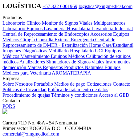
LOGÍSTICA
+57 322 6001969
logistica@xingmedical.com
Productos
Laboratorio Clinico
Monitor de Signos Vitales Multiparametros
Laboratorio Equipos
Lavanderia Hospitalaria
Lavanderia Industrial
Central de Reprocesamiento de Endoscopios
Accesorios Equipos
Médicos
Cirugía
Consulta Externa
Emergencia
Central de
Reprocesamiento de DMER - Esterilización
Home Care/Estudiantil
Imagenes Diagnósticas
Mobiliario Hospitalario
UCI
Equipos
Médicos
Mantenimiento Equipos Médicos
Calibración de equipos
médicos
Analizadores
Simuladores de Signos vitales
Instrumentos
de medición
Marcas
Repuestos
Productos Naturales
Equipos
Medicos para Veterinaria
AROMATERAPIA
Empresa
Sobre Nosotros
Portafolio
Medios de pago
Cotizaciones
Contacto
Políticas de Privacidad
Política de tratamiento de datos
Procedimiento de quejas
Términos y condiciones
Acceso al GED
Contacto
PQRS
Carrera 71D No. 48A - 54 Normandía
Primer sector BOGOTÁ D.C – COLOMBIA
comercial@xingmedical.com