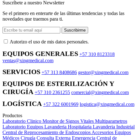
Suscríbete a nuestro Newsletter
Se el primero en enterarte de las últimas tendencias y todas las
novedades que traemos para ti.
Suscribirme
Autorizo ​​el uso de mis datos personales.
EQUIPOS GENERALES
+57 310 8123318
ventas@xingmedical.com
SERVICIOS
+57 313 8408686
gestor@xingmedical.com
EQUIPOS DE ESTERILIZACIÓN Y
CIRUGÍA
+57 310 2361255
comercial@xingmedical.com
LOGÍSTICA
+57 322 6001969
logistica@xingmedical.com
Productos
Laboratorio Clinico
Monitor de Signos Vitales Multiparametros
Laboratorio Equipos
Lavanderia Hospitalaria
Lavanderia Industrial
Central de Reprocesamiento de Endoscopios
Accesorios Equipos
Médicos
Cirugía
Consulta Externa
Emergencia
Central de