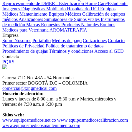
Reprocesamiento de DMER - Esterilización
Home Care/Estudiantil
Imagenes Diagnósticas
Mobiliario Hospitalario
UCI
Equipos
Médicos
Mantenimiento Equipos Médicos
Calibración de equipos
médicos
Analizadores
Simuladores de Signos vitales
Instrumentos
de medición
Marcas
Repuestos
Productos Naturales
Equipos
Medicos para Veterinaria
AROMATERAPIA
Empresa
Sobre Nosotros
Portafolio
Medios de pago
Cotizaciones
Contacto
Políticas de Privacidad
Política de tratamiento de datos
Procedimiento de quejas
Términos y condiciones
Acceso al GED
Contacto
PQRS
Carrera 71D No. 48A - 54 Normandía
Primer sector BOGOTÁ D.C – COLOMBIA
comercial@xingmedical.com
Horario de atención:
Lunes y jueves de 8:00 a.m. a 5:30 p.m y Martes, miércoles y
viernes: de 7:30 a.m. a 5:30 p.m
Sitios web:
www.equiposmedicos.net.co
www.equiposmedicoscalibracion.com
www.equiposmedicosmantenimiento.com