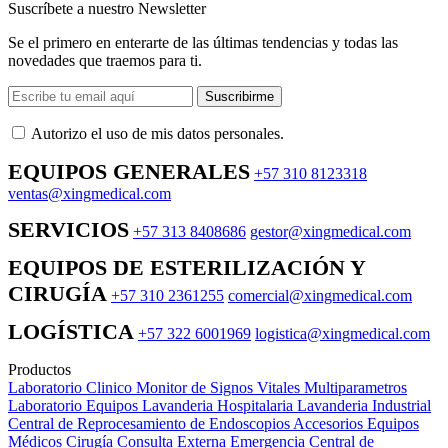
Suscríbete a nuestro Newsletter
Se el primero en enterarte de las últimas tendencias y todas las
novedades que traemos para ti.
Suscribirme
Autorizo ​​el uso de mis datos personales.
EQUIPOS GENERALES
+57 310 8123318
ventas@xingmedical.com
SERVICIOS
+57 313 8408686
gestor@xingmedical.com
EQUIPOS DE ESTERILIZACIÓN Y
CIRUGÍA
+57 310 2361255
comercial@xingmedical.com
LOGÍSTICA
+57 322 6001969
logistica@xingmedical.com
Productos
Laboratorio Clinico
Monitor de Signos Vitales Multiparametros
Laboratorio Equipos
Lavanderia Hospitalaria
Lavanderia Industrial
Central de Reprocesamiento de Endoscopios
Accesorios Equipos
Médicos
Cirugía
Consulta Externa
Emergencia
Central de