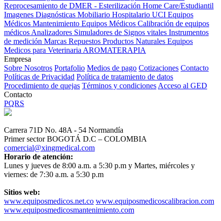
Reprocesamiento de DMER - Esterilización
Home Care/Estudiantil
Imagenes Diagnósticas
Mobiliario Hospitalario
UCI
Equipos
Médicos
Mantenimiento Equipos Médicos
Calibración de equipos
médicos
Analizadores
Simuladores de Signos vitales
Instrumentos
de medición
Marcas
Repuestos
Productos Naturales
Equipos
Medicos para Veterinaria
AROMATERAPIA
Empresa
Sobre Nosotros
Portafolio
Medios de pago
Cotizaciones
Contacto
Políticas de Privacidad
Política de tratamiento de datos
Procedimiento de quejas
Términos y condiciones
Acceso al GED
Contacto
PQRS
Carrera 71D No. 48A - 54 Normandía
Primer sector BOGOTÁ D.C – COLOMBIA
comercial@xingmedical.com
Horario de atención:
Lunes y jueves de 8:00 a.m. a 5:30 p.m y Martes, miércoles y
viernes: de 7:30 a.m. a 5:30 p.m
Sitios web:
www.equiposmedicos.net.co
www.equiposmedicoscalibracion.com
www.equiposmedicosmantenimiento.com