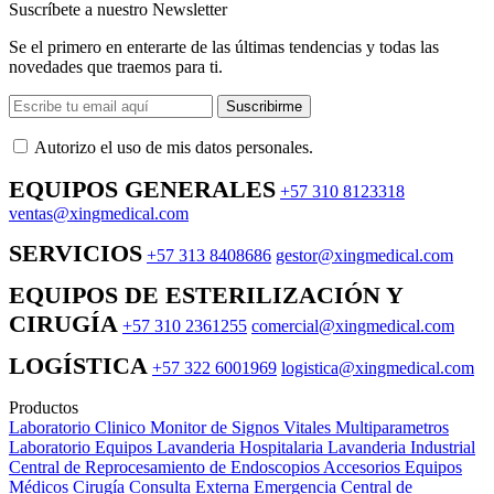
Suscríbete a nuestro Newsletter
Se el primero en enterarte de las últimas tendencias y todas las
novedades que traemos para ti.
Suscribirme
Autorizo ​​el uso de mis datos personales.
EQUIPOS GENERALES
+57 310 8123318
ventas@xingmedical.com
SERVICIOS
+57 313 8408686
gestor@xingmedical.com
EQUIPOS DE ESTERILIZACIÓN Y
CIRUGÍA
+57 310 2361255
comercial@xingmedical.com
LOGÍSTICA
+57 322 6001969
logistica@xingmedical.com
Productos
Laboratorio Clinico
Monitor de Signos Vitales Multiparametros
Laboratorio Equipos
Lavanderia Hospitalaria
Lavanderia Industrial
Central de Reprocesamiento de Endoscopios
Accesorios Equipos
Médicos
Cirugía
Consulta Externa
Emergencia
Central de