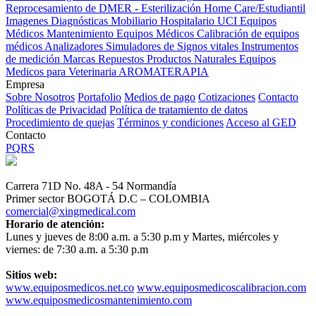
Reprocesamiento de DMER - Esterilización
Home Care/Estudiantil
Imagenes Diagnósticas
Mobiliario Hospitalario
UCI
Equipos
Médicos
Mantenimiento Equipos Médicos
Calibración de equipos
médicos
Analizadores
Simuladores de Signos vitales
Instrumentos
de medición
Marcas
Repuestos
Productos Naturales
Equipos
Medicos para Veterinaria
AROMATERAPIA
Empresa
Sobre Nosotros
Portafolio
Medios de pago
Cotizaciones
Contacto
Políticas de Privacidad
Política de tratamiento de datos
Procedimiento de quejas
Términos y condiciones
Acceso al GED
Contacto
PQRS
Carrera 71D No. 48A - 54 Normandía
Primer sector BOGOTÁ D.C – COLOMBIA
comercial@xingmedical.com
Horario de atención:
Lunes y jueves de 8:00 a.m. a 5:30 p.m y Martes, miércoles y
viernes: de 7:30 a.m. a 5:30 p.m
Sitios web:
www.equiposmedicos.net.co
www.equiposmedicoscalibracion.com
www.equiposmedicosmantenimiento.com