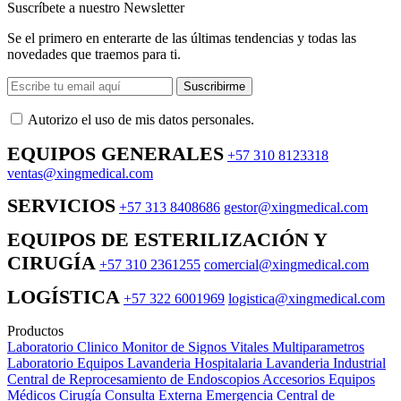
Suscríbete a nuestro Newsletter
Se el primero en enterarte de las últimas tendencias y todas las
novedades que traemos para ti.
Suscribirme
Autorizo ​​el uso de mis datos personales.
EQUIPOS GENERALES
+57 310 8123318
ventas@xingmedical.com
SERVICIOS
+57 313 8408686
gestor@xingmedical.com
EQUIPOS DE ESTERILIZACIÓN Y
CIRUGÍA
+57 310 2361255
comercial@xingmedical.com
LOGÍSTICA
+57 322 6001969
logistica@xingmedical.com
Productos
Laboratorio Clinico
Monitor de Signos Vitales Multiparametros
Laboratorio Equipos
Lavanderia Hospitalaria
Lavanderia Industrial
Central de Reprocesamiento de Endoscopios
Accesorios Equipos
Médicos
Cirugía
Consulta Externa
Emergencia
Central de