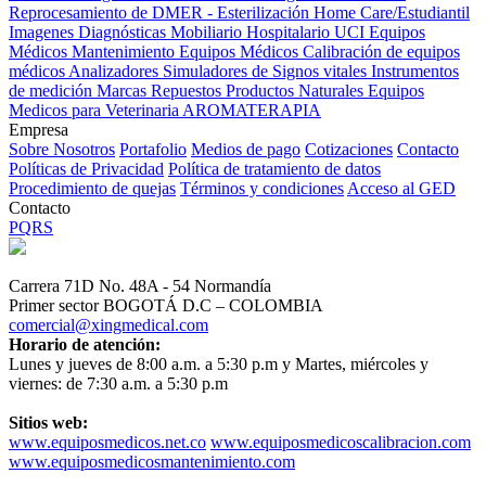
Reprocesamiento de DMER - Esterilización
Home Care/Estudiantil
Imagenes Diagnósticas
Mobiliario Hospitalario
UCI
Equipos
Médicos
Mantenimiento Equipos Médicos
Calibración de equipos
médicos
Analizadores
Simuladores de Signos vitales
Instrumentos
de medición
Marcas
Repuestos
Productos Naturales
Equipos
Medicos para Veterinaria
AROMATERAPIA
Empresa
Sobre Nosotros
Portafolio
Medios de pago
Cotizaciones
Contacto
Políticas de Privacidad
Política de tratamiento de datos
Procedimiento de quejas
Términos y condiciones
Acceso al GED
Contacto
PQRS
Carrera 71D No. 48A - 54 Normandía
Primer sector BOGOTÁ D.C – COLOMBIA
comercial@xingmedical.com
Horario de atención:
Lunes y jueves de 8:00 a.m. a 5:30 p.m y Martes, miércoles y
viernes: de 7:30 a.m. a 5:30 p.m
Sitios web:
www.equiposmedicos.net.co
www.equiposmedicoscalibracion.com
www.equiposmedicosmantenimiento.com