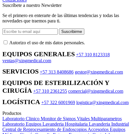
Suscríbete a nuestro Newsletter
Se el primero en enterarte de las últimas tendencias y todas las
novedades que traemos para ti.
Suscribirme
Autorizo ​​el uso de mis datos personales.
EQUIPOS GENERALES
+57 310 8123318
ventas@xingmedical.com
SERVICIOS
+57 313 8408686
gestor@xingmedical.com
EQUIPOS DE ESTERILIZACIÓN Y
CIRUGÍA
+57 310 2361255
comercial@xingmedical.com
LOGÍSTICA
+57 322 6001969
logistica@xingmedical.com
Productos
Laboratorio Clinico
Monitor de Signos Vitales Multiparametros
Laboratorio Equipos
Lavanderia Hospitalaria
Lavanderia Industrial
Central de Reprocesamiento de Endoscopios
Accesorios Equipos