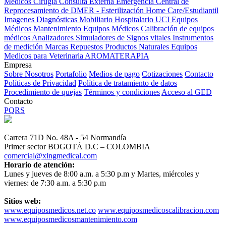
Médicos
Cirugía
Consulta Externa
Emergencia
Central de
Reprocesamiento de DMER - Esterilización
Home Care/Estudiantil
Imagenes Diagnósticas
Mobiliario Hospitalario
UCI
Equipos
Médicos
Mantenimiento Equipos Médicos
Calibración de equipos
médicos
Analizadores
Simuladores de Signos vitales
Instrumentos
de medición
Marcas
Repuestos
Productos Naturales
Equipos
Medicos para Veterinaria
AROMATERAPIA
Empresa
Sobre Nosotros
Portafolio
Medios de pago
Cotizaciones
Contacto
Políticas de Privacidad
Política de tratamiento de datos
Procedimiento de quejas
Términos y condiciones
Acceso al GED
Contacto
PQRS
Carrera 71D No. 48A - 54 Normandía
Primer sector BOGOTÁ D.C – COLOMBIA
comercial@xingmedical.com
Horario de atención:
Lunes y jueves de 8:00 a.m. a 5:30 p.m y Martes, miércoles y
viernes: de 7:30 a.m. a 5:30 p.m
Sitios web:
www.equiposmedicos.net.co
www.equiposmedicoscalibracion.com
www.equiposmedicosmantenimiento.com