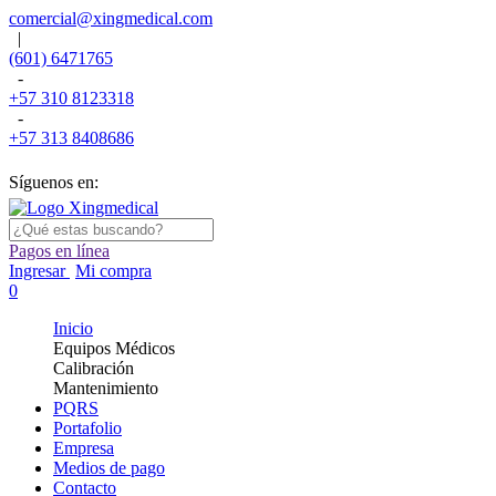
comercial@xingmedical.com
|
(601) 6471765
-
+57 310 8123318
-
+57 313 8408686
Síguenos en:
Pagos en línea
Ingresar
Mi compra
0
Inicio
Equipos Médicos
Calibración
Mantenimiento
PQRS
Portafolio
Empresa
Medios de pago
Contacto