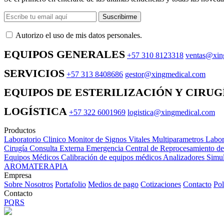
Suscribirme
Autorizo ​​el uso de mis datos personales.
EQUIPOS GENERALES
+57 310 8123318
ventas@xin
SERVICIOS
+57 313 8408686
gestor@xingmedical.com
EQUIPOS DE ESTERILIZACIÓN Y CIRUG
LOGÍSTICA
+57 322 6001969
logistica@xingmedical.com
Productos
Laboratorio Clinico
Monitor de Signos Vitales Multiparametros
Labor
Cirugía
Consulta Externa
Emergencia
Central de Reprocesamiento d
Equipos Médicos
Calibración de equipos médicos
Analizadores
Simul
AROMATERAPIA
Empresa
Sobre Nosotros
Portafolio
Medios de pago
Cotizaciones
Contacto
Pol
Contacto
PQRS