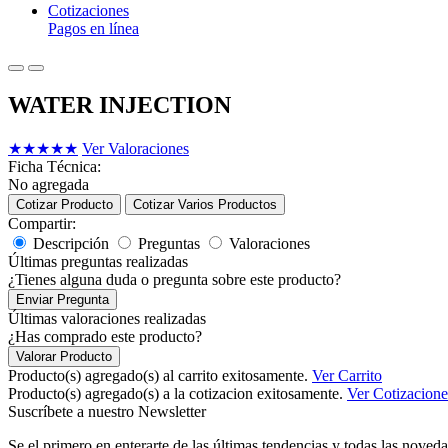
Cotizaciones
Pagos en línea
WATER INJECTION
★
★
★
★
★
Ver Valoraciones
Ficha Técnica:
No agregada
Cotizar Producto
Cotizar Varios Productos
Compartir:
Descripción
Preguntas
Valoraciones
Últimas preguntas realizadas
¿Tienes alguna duda o pregunta sobre este producto?
Enviar Pregunta
Últimas valoraciones realizadas
¿Has comprado este producto?
Valorar Producto
Producto(s) agregado(s) al carrito exitosamente.
Ver Carrito
Producto(s) agregado(s) a la cotizacion exitosamente.
Ver Cotizacione
Suscríbete a nuestro Newsletter
Se el primero en enterarte de las últimas tendencias y todas las noveda