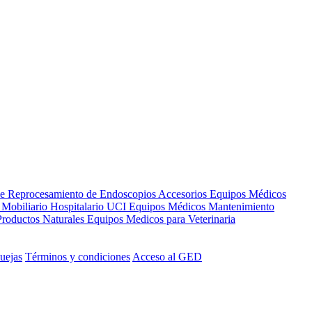
de Reprocesamiento de Endoscopios
Accesorios Equipos Médicos
s
Mobiliario Hospitalario
UCI
Equipos Médicos
Mantenimiento
Productos Naturales
Equipos Medicos para Veterinaria
uejas
Términos y condiciones
Acceso al GED