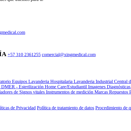
gmedical.com
ÍA
+57 310 2361255
comercial@xingmedical.com
atorio Equipos
Lavanderia Hospitalaria
Lavanderia Industrial
Central 
e DMER - Esterilización
Home Care/Estudiantil
Imagenes Diagnóstica
adores de Signos vitales
Instrumentos de medición
Marcas
Repuestos
íticas de Privacidad
Política de tratamiento de datos
Procedimiento de q