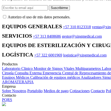
Suscribirme
Autorizo ​​el uso de mis datos personales.
EQUIPOS GENERALES
+57 310 8123318
ventas@xin
SERVICIOS
+57 313 8408686
gestor@xingmedical.com
EQUIPOS DE ESTERILIZACIÓN Y CIRUG
LOGÍSTICA
+57 322 6001969
logistica@xingmedical.com
Productos
Laboratorio Clinico
Monitor de Signos Vitales Multiparametros
Labor
Cirugía
Consulta Externa
Emergencia
Central de Reprocesamiento d
Equipos Médicos
Calibración de equipos médicos
Analizadores
Simul
AROMATERAPIA
Empresa
Sobre Nosotros
Portafolio
Medios de pago
Cotizaciones
Contacto
Pol
Contacto
PQRS