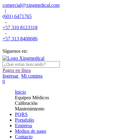
comercial@xingmedical.com
|
(601) 6471765
-
+57 310 8123318
-
+57 313 8408686
Síguenos en:
Pagos en línea
Ingresar
Mi compra
0
Inicio
Equipos Médicos
Calibración
Mantenimiento
PQRS
Portafolio
Empresa
Medios de pago
Contacto