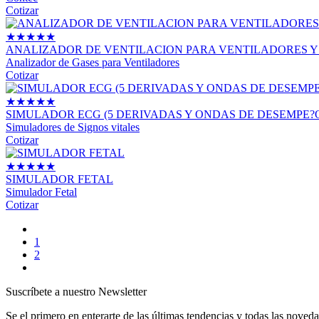
Cotizar
★
★
★
★
★
ANALIZADOR DE VENTILACION PARA VENTILADORES Y
Analizador de Gases para Ventiladores
Cotizar
★
★
★
★
★
SIMULADOR ECG (5 DERIVADAS Y ONDAS DE DESEMPE?O) MODELO:
Simuladores de Signos vitales
Cotizar
★
★
★
★
★
SIMULADOR FETAL
Simulador Fetal
Cotizar
1
2
Suscríbete a nuestro Newsletter
Se el primero en enterarte de las últimas tendencias y todas las noveda