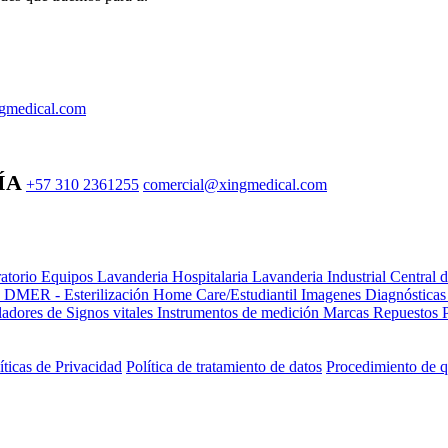
gmedical.com
ÍA
+57 310 2361255
comercial@xingmedical.com
atorio Equipos
Lavanderia Hospitalaria
Lavanderia Industrial
Central 
e DMER - Esterilización
Home Care/Estudiantil
Imagenes Diagnóstica
adores de Signos vitales
Instrumentos de medición
Marcas
Repuestos
íticas de Privacidad
Política de tratamiento de datos
Procedimiento de q