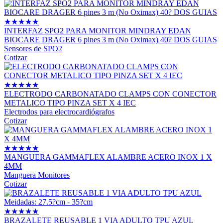
★
★
★
★
★
INTERFAZ SPO2 PARA MONITOR MINDRAY EDAN
BIOCARE DRAGER 6 pines 3 m (No Oximax) 40? DOS GUIAS
Sensores de SPO2
Cotizar
★
★
★
★
★
ELECTRODO CARBONATADO CLAMPS CON CONECTOR
METALICO TIPO PINZA SET X 4 IEC
Electrodos para electrocardiógrafos
Cotizar
★
★
★
★
★
MANGUERA GAMMAFLEX ALAMBRE ACERO INOX 1 X
4MM
Manguera Monitores
Cotizar
★
★
★
★
★
BRAZALETE REUSABLE 1 VIA ADULTO TPU AZUL