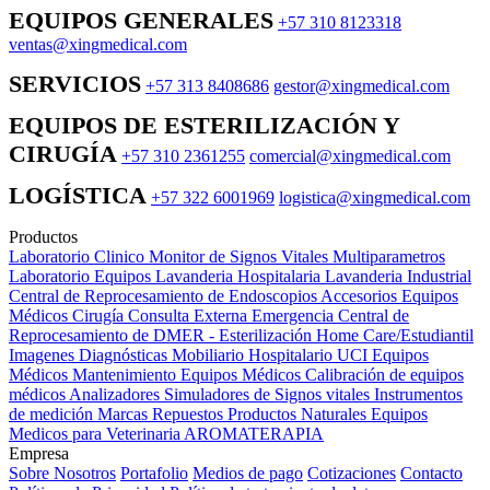
EQUIPOS GENERALES
+57 310 8123318
ventas@xingmedical.com
SERVICIOS
+57 313 8408686
gestor@xingmedical.com
EQUIPOS DE ESTERILIZACIÓN Y
CIRUGÍA
+57 310 2361255
comercial@xingmedical.com
LOGÍSTICA
+57 322 6001969
logistica@xingmedical.com
Productos
Laboratorio Clinico
Monitor de Signos Vitales Multiparametros
Laboratorio Equipos
Lavanderia Hospitalaria
Lavanderia Industrial
Central de Reprocesamiento de Endoscopios
Accesorios Equipos
Médicos
Cirugía
Consulta Externa
Emergencia
Central de
Reprocesamiento de DMER - Esterilización
Home Care/Estudiantil
Imagenes Diagnósticas
Mobiliario Hospitalario
UCI
Equipos
Médicos
Mantenimiento Equipos Médicos
Calibración de equipos
médicos
Analizadores
Simuladores de Signos vitales
Instrumentos
de medición
Marcas
Repuestos
Productos Naturales
Equipos
Medicos para Veterinaria
AROMATERAPIA
Empresa
Sobre Nosotros
Portafolio
Medios de pago
Cotizaciones
Contacto